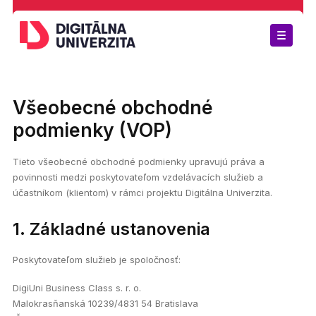
Všeobecné obchodné
Lektori
podmienky (VOP)
Otázky
Tieto všeobecné obchodné podmienky upravujú práva a
O nás
povinnosti medzi poskytovateľom vzdelávacích služieb a
účastníkom (klientom) v rámci projektu Digitálna Univerzita.
Certifikované štúdium
1. Základné ustanovenia
Poskytovateľom služieb je spoločnosť:
Expert štúdium
DigiUni Business Class s. r. o.
Malokrasňanská 10239/4831 54 Bratislava
MBA štúdium