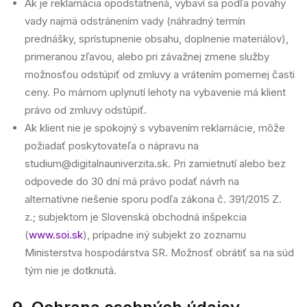
Ak je reklamácia opodstatnená, vybaví sa podľa povahy
vady najmä odstránením vady (náhradný termín
prednášky, sprístupnenie obsahu, doplnenie materiálov),
primeranou zľavou, alebo pri závažnej zmene služby
možnosťou odstúpiť od zmluvy a vrátením pomernej časti
ceny. Po márnom uplynutí lehoty na vybavenie má klient
právo od zmluvy odstúpiť.
Ak klient nie je spokojný s vybavením reklamácie, môže
požiadať poskytovateľa o nápravu na
studium@digitalnauniverzita.sk. Pri zamietnutí alebo bez
odpovede do 30 dní má právo podať návrh na
alternatívne riešenie sporu podľa zákona č. 391/2015 Z.
z.; subjektom je Slovenská obchodná inšpekcia
(
www.soi.sk
), prípadne iný subjekt zo zoznamu
Ministerstva hospodárstva SR. Možnosť obrátiť sa na súd
tým nie je dotknutá.