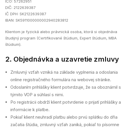
IČO: 57262951
DIČ: 2122639387
IČ DPH: SK2122639387
Registrácia
IBAN: SK5911000000002940283812
Klientom je fyzická alebo právnická osoba, ktorá si objednáva
študijný program (Certifikované štúdium, Expert štúdium, MBA
štúdium).
2. Objednávka a uzavretie zmluvy
Zmluvný vzťah vzniká na základe vyplnenia a odoslania
online registračného formulára na webovej stránke.
Odoslaním prihlášky klient potvrdzuje, že sa oboznámil s
týmito VOP a súhlasí s nimi.
Po registrácii obdrží klient potvrdenie o prijatí prihlášky a
informácie k platbe.
Pokiaľ klient neuhradí platbu alebo prvú splátku do dňa
začatia štúdia, zmluvný vzťah zaniká, pokiaľ to písomne