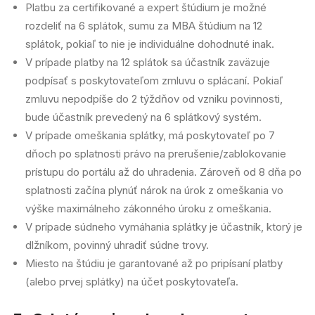
Platbu za certifikované a expert štúdium je možné
rozdeliť na 6 splátok, sumu za MBA štúdium na 12
splátok, pokiaľ to nie je individuálne dohodnuté inak.
V prípade platby na 12 splátok sa účastník zaväzuje
podpísať s poskytovateľom zmluvu o splácaní. Pokiaľ
zmluvu nepodpíše do 2 týždňov od vzniku povinnosti,
bude účastník prevedený na 6 splátkový systém.
V prípade omeškania splátky, má poskytovateľ po 7
dňoch po splatnosti právo na prerušenie/zablokovanie
prístupu do portálu až do uhradenia. Zároveň od 8 dňa po
splatnosti začína plynúť nárok na úrok z omeškania vo
výške maximálneho zákonného úroku z omeškania.
V prípade súdneho vymáhania splátky je účastník, ktorý je
dlžníkom, povinný uhradiť súdne trovy.
Miesto na štúdiu je garantované až po pripísaní platby
(alebo prvej splátky) na účet poskytovateľa.