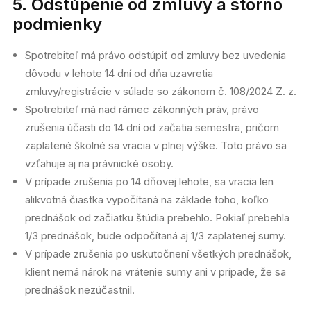
5. Odstúpenie od zmluvy a storno
podmienky
Spotrebiteľ má právo odstúpiť od zmluvy bez uvedenia
dôvodu v lehote 14 dní od dňa uzavretia
zmluvy/registrácie v súlade so zákonom č. 108/2024 Z. z.
Spotrebiteľ má nad rámec zákonných práv, právo
zrušenia účasti do 14 dní od začatia semestra, pričom
zaplatené školné sa vracia v plnej výške. Toto právo sa
vzťahuje aj na právnické osoby.
V prípade zrušenia po 14 dňovej lehote, sa vracia len
alikvotná čiastka vypočítaná na základe toho, koľko
prednášok od začiatku štúdia prebehlo. Pokiaľ prebehla
1/3 prednášok, bude odpočítaná aj 1/3 zaplatenej sumy.
V prípade zrušenia po uskutočnení všetkých prednášok,
klient nemá nárok na vrátenie sumy ani v prípade, že sa
prednášok nezúčastnil.