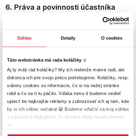
6. Práva a povinnosti účastníka
Účastník má právo na prístup do vzdelávacieho e-
learningu a všetkým materiálom najneskôr deň pred
začatím štúdia, ak uhradil poplatok za štúdium.
Súhlas
Detaily
O cookies
Účastník je povinný prečítať si pravidlá štúdia dostupné v
e-learningu a dodržiavať ich.
Táto webstránka má rada koláčiky ☺️
Poskytovateľ sa zaväzuje po úhrade zabezpečiť
vzdelávanie v termínoch a témach, ktoré v čase
Aj ty máš rád koláčiky? My ich nielenže máme radi, ale 
objednávky boli zobrazené na web stránke:
dokonca ich pre svoju prácu potrebujeme. Koláčiky, resp. 
digitalnauniverzita.sk, avšak poskytovateľ má právo
súbory cookies sú informácie, čo si na našej stránke 
upraviť obsah vzdelávania podľa najnovších zmien a
robil a čo sa ti tu páčilo. Vďaka tomu ti budeme vedieť 
trendov v odvetví.
upiecť tie najkrajšie reklamy a zobrazovať ich aj tam, kde 
Pokiaľ chce účastník ukončiť štúdium s certifikátom, je
by si ich vôbec nečakal 😀 Budeme vďační za tvoj súhlas 
povinný odovzdávať praktické domáce úlohy a
a zároveň ti sľubujeme, že na teba nikdy nezabudneme 
absolvovať záverečný test.
❤️
V prípade MBA štúdia je navyše potrebné napísať a