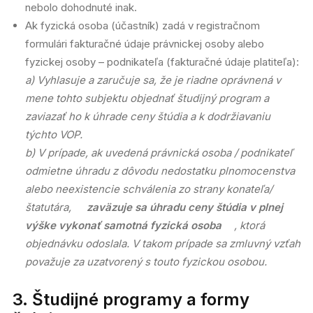
nebolo dohodnuté inak.
Ak fyzická osoba (účastník) zadá v registračnom
formulári fakturačné údaje právnickej osoby alebo
fyzickej osoby – podnikateľa (fakturačné údaje platiteľa):
a) Vyhlasuje a zaručuje sa, že je riadne oprávnená v
mene tohto subjektu objednať študijný program a
zaviazať ho k úhrade ceny štúdia a k dodržiavaniu
týchto VOP.
b) V prípade, ak uvedená právnická osoba / podnikateľ
odmietne úhradu z dôvodu nedostatku plnomocenstva
alebo neexistencie schválenia zo strany konateľa/
štatutára,
zaväzuje sa úhradu ceny štúdia v plnej
výške vykonať samotná fyzická osoba
, ktorá
objednávku odoslala. V takom prípade sa zmluvný vzťah
považuje za uzatvorený s touto fyzickou osobou.
3. Študijné programy a formy