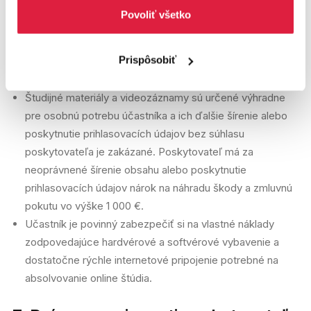
obhájiť záverečnú prácu.
Povoliť všetko
Účastník prihlásený na osobné štúdium má nárok osobnej
účasti, avšak až po prihlásení sa na konkrétnu prednášku
Prispôsobiť
v e-learningu. Počet miest je obmedzený a miesto
negarantujeme v prípade, že sa účastnk neprihlási včas.
Študijné materiály a videozáznamy sú určené výhradne
pre osobnú potrebu účastníka a ich ďalšie šírenie alebo
poskytnutie prihlasovacích údajov bez súhlasu
poskytovateľa je zakázané. Poskytovateľ má za
neoprávnené šírenie obsahu alebo poskytnutie
prihlasovacích údajov nárok na náhradu škody a zmluvnú
pokutu vo výške 1 000 €.
Učastník je povinný zabezpečiť si na vlastné náklady
zodpovedajúce hardvérové a softvérové vybavenie a
dostatočne rýchle internetové pripojenie potrebné na
absolvovanie online štúdia.