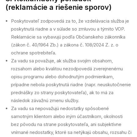
(reklamácie a riešenie sporov)
Poskytovateľ zodpovedá za to, že vzdelávacia služba je
poskytnutá riadne a v súlade so zmluvou a týmito VOP.
Reklamácie sa vybavujú podľa Občianskeho zákonníka
(zákon č. 40/1964 Zb.) a zákona č. 108/2024 Z. z. o
ochrane spotrebiteľa.
Za vadu sa považuje, ak služba svojím obsahom,
rozsahom alebo kvalitou nezodpovedá zverejnenému
opisu programu alebo dohodnutým podmienkam,
prípadne nebola poskytnutá riadne (napr. neuskutočnenie
prednášky zo strany poskytovateľa), ak to má za
následok závažnú zmenu služby.
Za vadu sa nepovažujú nedostatky spôsobené
samotným klientom alebo iným účastníkom, okolnosti
bez pôvodu na strane poskytovateľa, ani subjektívne
vnímané nedostatky, ktoré sa netýkajú obsahu, rozsahu či