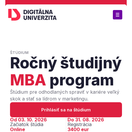
Lektori
ŠTÚDIUM
Ročný študijný
Otázky
O nás
MBA
program
Certifikované štúdium
Štúdium pre odhodlaných spraviť v kariére veľký 
skok a stať sa lídrom v marketingu.
Prihlásiť sa na štúdium
Expert štúdium
Od 03. 10. 2026
Do 31. 08. 2026
Začiatok štúdia
Registrácia
Ako prebieha štúdium?
Online
3400 eur
MBA štúdium