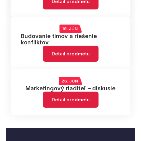
Detail predmetu
19. JÚN
Budovanie tímov a riešenie
konfliktov
Detail predmetu
26. JÚN
Marketingový riaditeľ – diskusie
Detail predmetu
Čo dá štúdium skúsenému
150 % nárast obratu vďaka štúdiu
marketérovi?