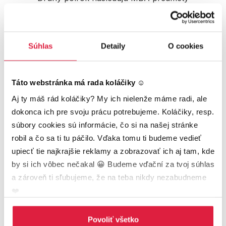
zamerané na manažment, ktoré z teba
spravia silného lídra.
Súhlas
Detaily
O cookies
Táto webstránka má rada koláčiky ☺️
Konzultácie
Aj ty máš rád koláčiky? My ich nielenže máme radi, ale 
Počas štúdia môžeš absolvovať až 10
odborných konzultácií a tak rozšíriť svoje
dokonca ich pre svoju prácu potrebujeme. Koláčiky, resp. 
obzory.
súbory cookies sú informácie, čo si na našej stránke 
robil a čo sa ti tu páčilo. Vďaka tomu ti budeme vedieť 
upiecť tie najkrajšie reklamy a zobrazovať ich aj tam, kde 
by si ich vôbec nečakal 😀 Budeme vďační za tvoj súhlas 
a zároveň ti sľubujeme, že na teba nikdy nezabudneme 
Obhajoba projektu
❤️
Nadobudnuté skúsenosti opíšeš v práci,
ktorú odprezentuješ pred komisiou a titul
Povoliť všetko