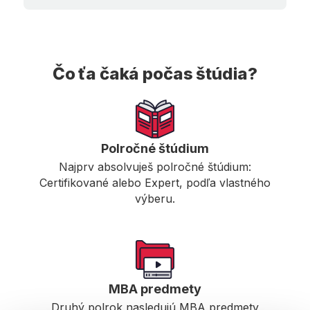
Čo ťa čaká počas štúdia?
Polročné štúdium
Najprv absolvuješ polročné štúdium:
Certifikované alebo Expert, podľa vlastného
výberu.
MBA predmety
Druhý polrok nasledujú MBA predmety