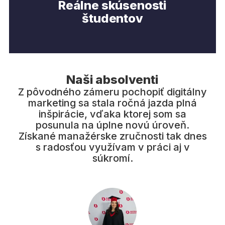
Reálne skúsenosti
Prehrať video
Prehrať video
študentov
Naši absolventi
Z pôvodného zámeru pochopiť digitálny
marketing sa stala ročná jazda plná
inšpirácie, vďaka ktorej som sa
posunula na úplne novú úroveň.
Získané manažérske zručnosti tak dnes
s radosťou využívam v práci aj v
súkromí.