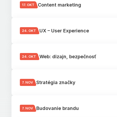
Content marketing
17. OKT
UX – User Experience
24. OKT
Web: dizajn, bezpečnosť
24. OKT
Stratégia značky
7. NOV
Budovanie brandu
7. NOV