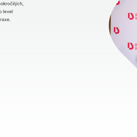
okročilých,
o level
praxe.