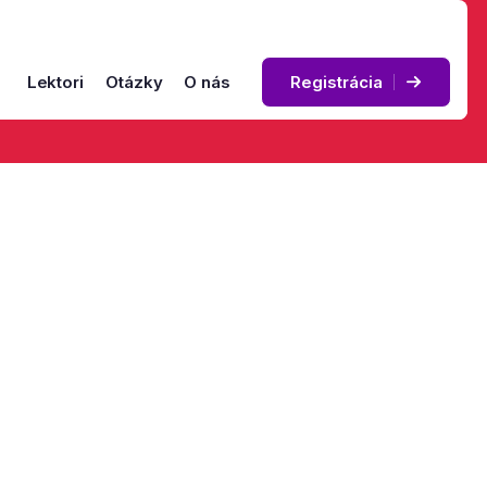
Lektori
Otázky
O nás
Registrácia
bieha štúdium?
video