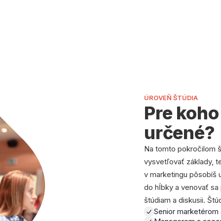
ÚROVEŇ ŠTÚDIA
Pre koho
určené?
Na tomto pokročilom 
vysvetľovať základy, t
v marketingu pôsobíš 
do hĺbky a venovať sa
štúdiam a diskusii. Štú
Senior marketérom 