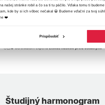
a našej stránke robil a čo sa ti tu páčilo. Vďaka tomu ti budeme v
tam, kde by si ich vôbec nečakal 😀 Budeme vďační za tvoj súhla
me ❤️
alýzy case studies
Odborné diskus
bude postavené hlavne na
Budeme pozývať zaujímavý
ní úspešných kampaní a
s ktorými môžeš diskutov
Prispôsobiť
ľadaním inšpirácie.
otázky.
🧑🏻‍🎓 Certifikátom experta
získaš náskok pred ostatnými
Študijný harmonogram