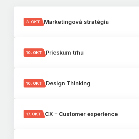
Marketingová stratégia
3. OKT
Prieskum trhu
10. OKT
Design Thinking
10. OKT
CX – Customer experience
17. OKT