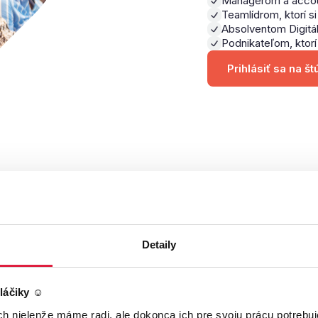
Managerom a account
Teamlídrom, ktorí si
Absolventom Digitál
Podnikateľom, ktorí
Prihlásiť sa na š
Detaily
Čo ťa čaká počas štúdia?
láčiky ☺️
ch nielenže máme radi, ale dokonca ich pre svoju prácu potrebuj