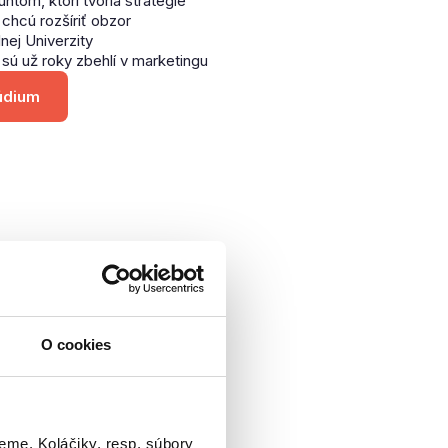
om, ktorí tvoria stratégie
 chcú rozšíriť obzor
nej Univerzity
 sú už roky zbehlí v marketingu
túdium
O cookies
eme. Koláčiky, resp. súbory 