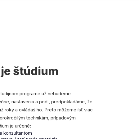
 je štúdium
študijnom programe už nebudeme
eórie, nastavenia a pod., predpokladáme, že
už roky a ovládaš ho. Preto môžeme ísť viac
 prokročilým technikám, prípadovým
dium je určené:
a konzultantom