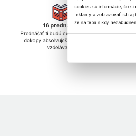
cookies sú informácie, čo si n
reklamy a zobrazovať ich aj 
že na teba nikdy nezabudne
16 prednášok
An
Prednášať ti budú experti z praxe a
Štúdium 
dokopy absolvuješ až 130 hodín
skúma
vzdelávania.
h