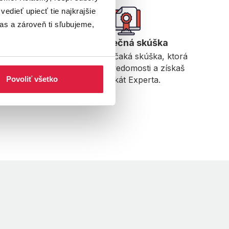
edieť upiecť tie najkrajšie 
s a zároveň ti sľubujeme, 
ie
Záverečná skúška
ch hostí,
Na záver ťa čaká skúška, ktorá
ať svoje
overí tvoje vedomosti a získaš
Povoliť všetko
certifikát Experta.