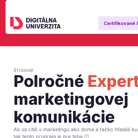
Certifikované 
ŠTÚDIUM
Polročné
Exper
marketingovej
komunikácie
Ak sa cítiš v marketingu ako doma a ťažko hľadáš kur
tak tento program je pre teba 🙂