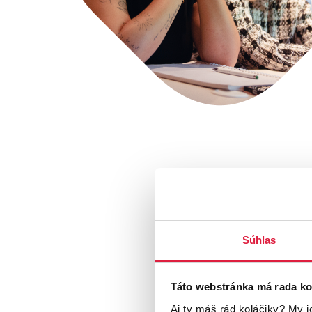
Súhlas
Táto webstránka má rada ko
Aj ty máš rád koláčiky? My i