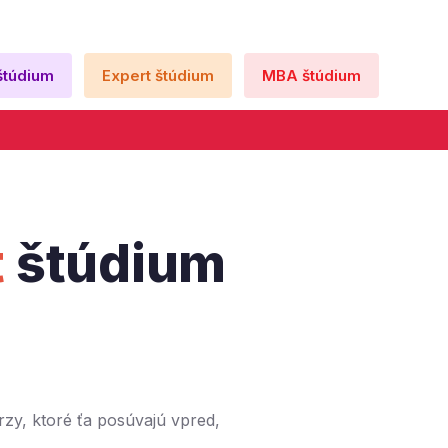
štúdium
Expert štúdium
MBA štúdium
t
štúdium
Ako pre
Prehrať 
zy, ktoré ťa posúvajú vpred, 