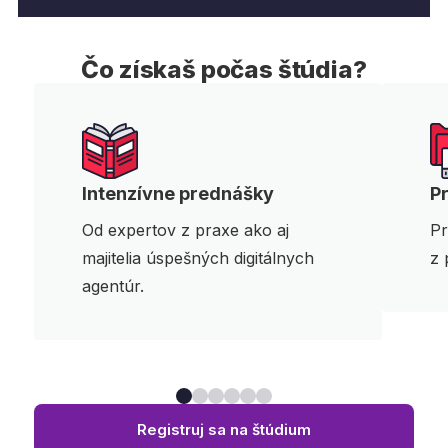
Čo získaš počas štúdia?
Intenzívne prednášky
P
Od expertov z praxe ako aj
Pr
majitelia úspešných digitálnych
z 
agentúr.
Registruj sa na štúdium