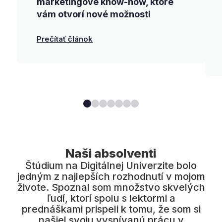
marketingové know-how, ktoré
vám otvorí nové možnosti
Prečítať článok
Naši absolventi
Od Digitálnej Univerzity by sa mali
vzdelávať aj naše štátne školy. Úroveň
vzdelávania akú som inde nezažila.
Ďakujem, že som mohla byť toho
súčasťou. ❤️
Erik
Demolli