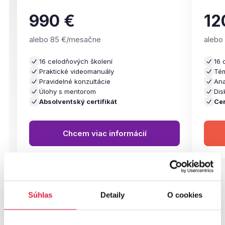
990 €
12
alebo 85 €/mesačne
alebo
16 celodňových školení
16 
Praktické videomanuály
Tém
Pravidelné konzultácie
Ana
Úlohy s mentorom
Dis
Absolventský certifikát
Cer
Chcem viac informácií
Súhlas
Detaily
O cookies