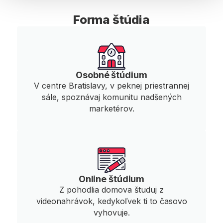
Marketingová stratégia
Certifikované alebo
Prieskum t
Manažment
Expert štúdium, podľa
Forma štúdia
vlastného výberu
Osobné štúdium
V centre Bratislavy, v peknej priestrannej
sále, spoznávaj komunitu nadšených
marketérov.
Online štúdium
Z pohodlia domova študuj z
videonahrávok, kedykoľvek ti to časovo
vyhovuje.