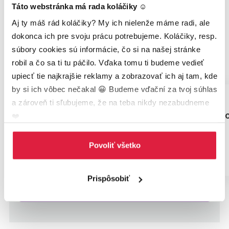
Táto webstránka má rada koláčiky ☺️
Študijný harmonogram
Aj ty máš rád koláčiky? My ich nielenže máme radi, ale 
Pozrite si prehľad našich prednášok podľa vami
dokonca ich pre svoju prácu potrebujeme. Koláčiky, resp. 
zvoleného štúdia
súbory cookies sú informácie, čo si na našej stránke 
robil a čo sa ti tu páčilo. Vďaka tomu ti budeme vedieť 
Certifikované
Expert
MBA
upiecť tie najkrajšie reklamy a zobrazovať ich aj tam, kde 
by si ich vôbec nečakal 😀 Budeme vďační za tvoj súhlas 
a zároveň ti sľubujeme, že na teba nikdy nezabudneme 
3. OKT
3. OKT
Digitálny marketing
Marketingo
❤️
Povoliť všetko
Prispôsobiť
Pozrieť celý harmonogram
3. OKT
03. OKT - 27. FEB
10. OKT
13. MAR