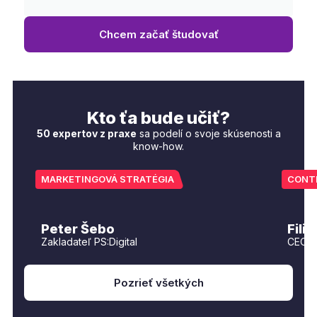
Chcem začať študovať
Kto ťa bude učiť?
50 expertov z praxe
sa podelí o svoje skúsenosti a
know-how.
MARKETINGOVÁ STRATÉGIA
CONT
Peter Šebo
Fili
Zakladateľ PS:Digital
CEO E
Pozrieť všetkých