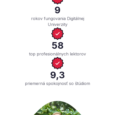
Máš za sebou Certifikované a chceš pokračovať
9
ďalej
rokov fungovania Digitálnej
Univerzity
58
top profesionálnych lektorov
9,3
priemerná spokojnosť so štúdiom